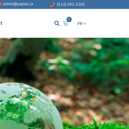
admin@paptac.ca
(514) 392-0265
0
t
FR
EN