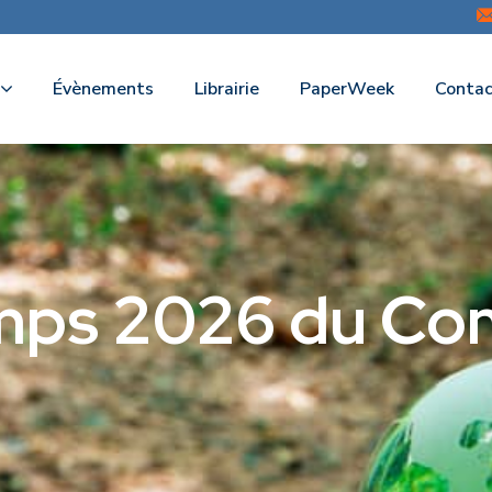
Évènements
Librairie
PaperWeek
Contac
mps 2026 du Co