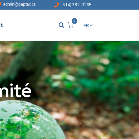
admin@paptac.ca
(514) 392-0265
0
t
FR
EN
mité