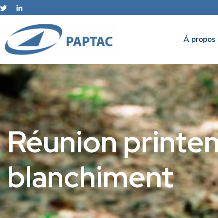
Á propos
Réunion printe
blanchiment