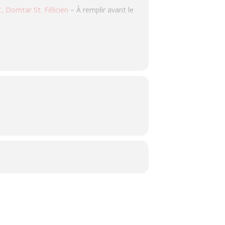
 Domtar St. Félicien
– À remplir avant le
liser ce lien:
RÉSERVATION