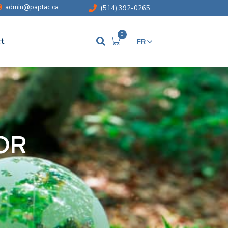
admin@paptac.ca
(514) 392-0265
0
t
FR
EN
FOR