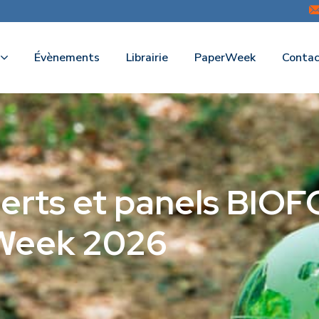
Évènements
Librairie
PaperWeek
Contac
perts et panels BIO
rWeek 2026