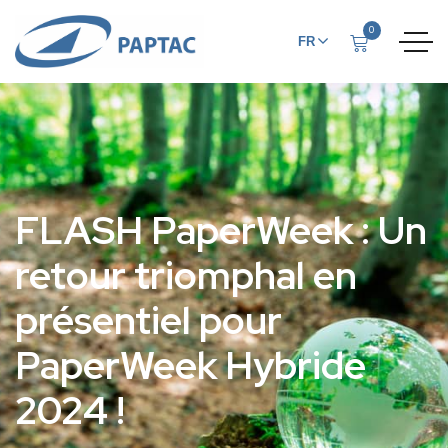
0
FR
EN
FLASH PaperWeek : Un
retour triomphal en
présentiel pour
PaperWeek Hybride
2024 !